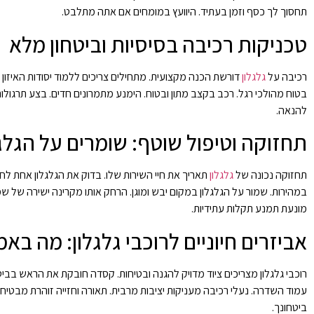
תחסוך לך כסף וזמן בעתיד. היוועץ במומחים אם אתה מתלבט.
טכניקות רכיבה בסיסיות וביטחון מלא
רכיבה על
גלגלון
דורשת הכנה מקצועית. מתחילים צריכים ללמוד יסודות האיזון
בטוח מהולכי רגל. רכב בקצב מתון ובטוח. הימנע מתמרונים חדים. בצע תרגול
להנאה.
תחזוקה וטיפול שוטף: שומרים על הגלג
תחזוקה נכונה של
גלגלון
תאריך את חיי השירות שלו. בדוק את הגלגלון אחת לחו
במהירות. שמור על הגלגלון במקום יבש ומוגן. הרחק אותו מקרינה ישירה של שמ
מונעת תמנע תקלות עתידיות.
אביזרים חיוניים לרוכבי גלגלון: מה בא
רוכבי גלגלון מצריכים ציוד מדויק להגנה ובטיחות. קסדה חובקת את הראש בביט
עמוד השדרה. נעלי רכיבה מעניקות יציבות מרבית. תאורה וחזייה זוהרת מבט
ביטחונך.