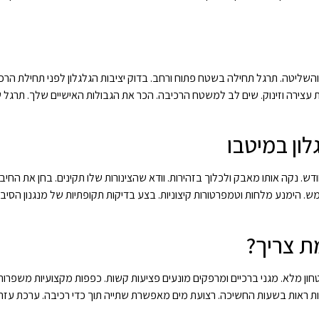
 והשליטה. תרגל תחילה בשטח פתוח ורחב. בדוק יציבות הגלגלון לפני תחילת ה
ות עצירה וזינוק. שים לב למשטח הרכיבה. הכר את הגבולות האישיים שלך. תרגל
לון במיטבו
דש. נקה אותו מאבק ולכלוך בזהירות. וודא שהצינורות שלו תקינים. בחן את החי
ש. הימנע מלחות וטמפרטורות קיצוניות. בצע בדיקות תקופתיות של מנגנון הסיבו
מת צריך?
חון מלא. מגני ברכיים ומרפקים מונעים פציעות קשות. כפפות מקצועיות משפרות 
יחות ראות בשעות החשיכה. רצועת מים מאפשרת שתייה תוך כדי רכיבה. ערכת ע