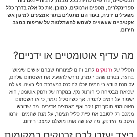
הבסיסיים, נדרשים להיות בכל מבנה, לרבות – מערכות
ספרינקלרים, מטפים וזרנוקים, כמובן. את כל אלה בדרך כלל
מפעילים ידנית, בעוד הם מתגלים בתור אמצעים למיגון אש
אקטיביים שעשויים לשמש להשתלטות על שריפות במצב
חירום.
מה עדיף אוטומטיים או ידניים?
הסליל של
זרנוקים
לרוב זהים לצינורות שבהם עושים שימוש
בחצר. בטרם שהם ייגמרו, נדרש להפעיל את השסתום שלהם,
על מנת לוודא כי המים יוכלו להיכנס למערכת בלי בעיה. פעולה
שכזאת מבטיחה כי הזרנוק נקי. במקרה של זרנוק אוטומטי, הוא
ישמור על המים לתמיד. אך כשהסליל נגמר, כי אז השסתום
האוטומטי חוסך זמן ניכר ואף מאמצים אדירים, מה שדורש
ממכם רק לסובב את פיית סליל הצינור, על מנת שהמים יזרמו
היטב מן הזרנוק, מה שעושה אותו מושלם למצבי חירום.
כיצד יעזרו לכם זרנוקים במקומות