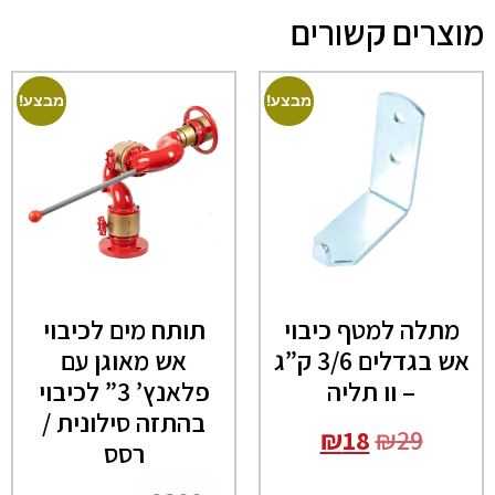
מוצרים קשורים
מבצע!
מבצע!
מתלה למטף כיבוי
תותח מים לכיבוי
אש בגדלים 3/6 ק”ג
אש מאוגן עם
– וו תליה
פלאנץ’ 3” לכיבוי
בהתזה סילונית /
₪
18
₪
29
רסס