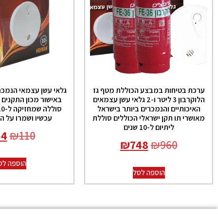
ערכת בטיחות במבצע הכוללת מטף גז
גלאי עשן עצמאי הנמכר
הלוקרבון 3 ליטר ו-2 גלאי עשן עצמאים
באישור מכון התקנים 
האיכותיים והנמכרים ביותר בישראל
מאושרי תו תקן ישראלי הכוללים סוללת
עכשיו ושמרו על הי
ליתיום ל-10 שנים
54
₪
110
₪
748
₪
960
הוספה לס
הוספה לסל