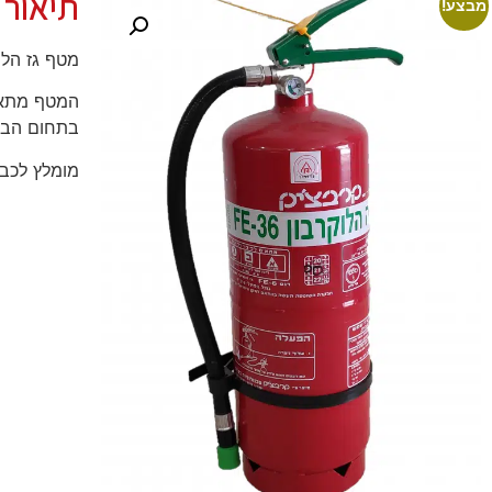
תיאור 
מבצע!
מטף גז הלוקרבון 6 ליטר מדגם FE-36 מכיל
המטף מתאים
בתחום הבט
מומלץ לכבוי