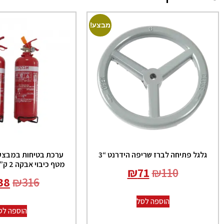
מבצע!
גלגל פתיחה לברז שריפה הידרנט “3
מטף כיבוי אבקה 2 ק”ג ומתלה לרכב
₪
71
₪
110
38
₪
316
הוספה לסל
הוספה לס