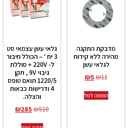
מדבקת התקנה
גלאי עשן עצמאי סט
מהירה ללא קידוח
3 יח ‘ – הכולל חיבור
לגלאי עשן
ל- 220V + סוללת
גיבוי 9V , תקן
₪
5
₪
11
1220/5 תואם טופס
4 ודרישות כבאות
הוספה לסל
והצלה.
₪
285
₪
510
מידע נוסף